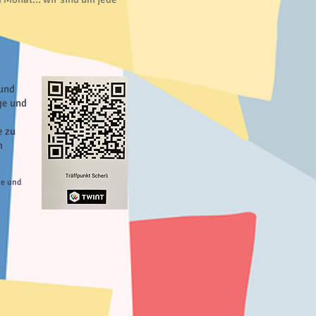
 und
ige
und
e zu
m
me und