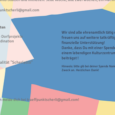
punktscherli@gmail.com
iten
Wir sind alle ehrenamtlich tätig
se Dorfprojekte
freuen uns auf weitere tatkräft
rdination
finanzielle
Unterstützung!
Danke, dass Du mit einer Spend
einem lebendigen Kulturzentru
beiträgst !
lität "Scherlettli"
Hinweis: bitte gib bei deiner Spende Na
Zweck an. Herzlichen Dank!
n melde dich bei
traeffpunktscherli@gmail.com
​!