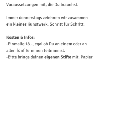
Voraussetzungen mit, die Du brauchst. 
Immer donnerstags zeichnen wir zusammen 
ein kleines Kunstwerk. Schritt für Schritt. 
Kosten & Infos: 
-Einmalig 18.-, egal ob Du an einem oder an 
allen fünf Terminen teilnimmst. 
-Bitte bringe deinen 
eigenen Stifte
 mit. Papier 
ist vorhanden.
-Die Fyrabebar ist jeweils geöffnet. 
Read More >
Share This Event