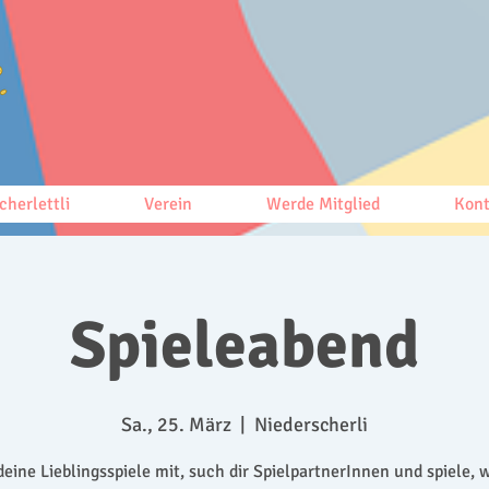
cherlettli
Verein
Werde Mitglied
Kont
Spieleabend
Sa., 25. März
  |  
Niederscherli
deine Lieblingsspiele mit, such dir SpielpartnerInnen und spiele, 