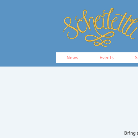
News
Events
S
Bring 