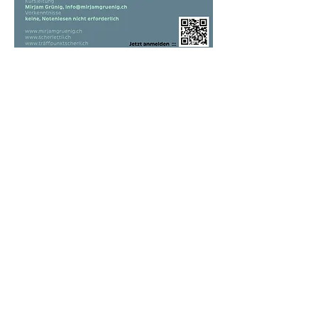
Anmeldung bei Mirjam 
Grünig via QR Code oder 
info@mirjamgruenig.ch
Mehr Infos: 
www.mirjamgruenig.ch
Share This Event