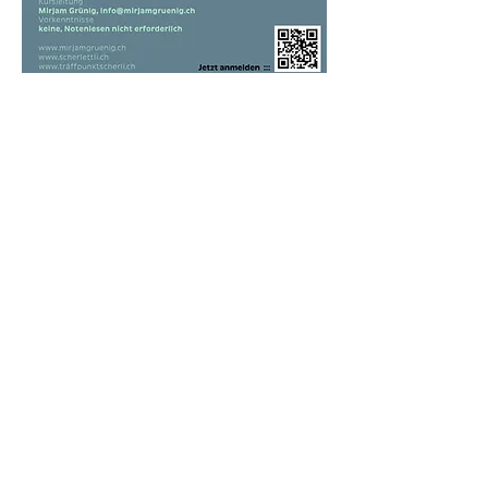
Anmeldung bei Mirjam 
Grünig via QR Code oder 
info@mirjamgruenig.ch
Mehr Infos: 
www.mirjamgruenig.ch
Share This Event