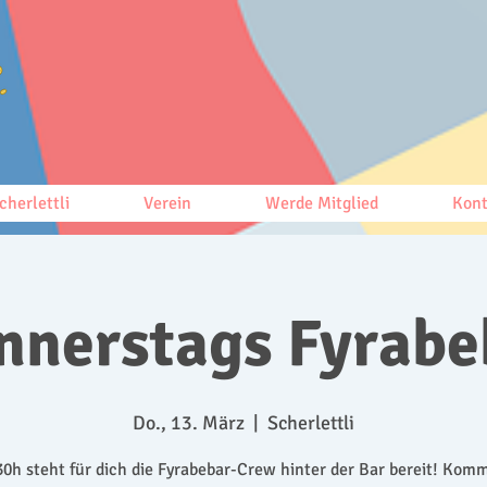
cherlettli
Verein
Werde Mitglied
Kont
nnerstags Fyrabe
Do., 13. März
  |  
Scherlettli
30h steht für dich die Fyrabebar-Crew hinter der Bar bereit! Komm