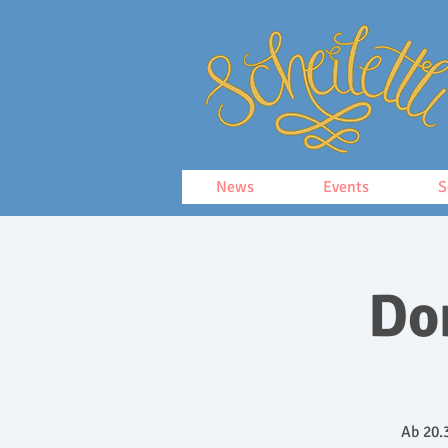
News
Events
S
Do
Ab 20.